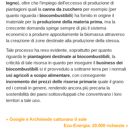
legno
), oltre che l'impiego dell'eccesso di produzione di
piantagioni quali la
canna da zucchero
per esempio (per
quanto riguarda i
biocombustibili
) ha fornito in origine il
materiale per la
produzione della materia prima
, ma la
crescente domanda spinge sempre di più il sistema
economico a produrre appositamente la biomassa attraverso
la creazione di zone destinate alla produzione della stessa.
Tale processo ha reso evidente, soprattutto per quanto
riguarda le
piantagioni destinate ai biocombustibili
, la
criticità di tale risorsa in quanto per inseguire il
business dei
biocombustibili
si è provveduto a sottrarre terra per i normali
usi agricoli a scopo alimentare
, con conseguente
incremento dei prezzi delle risorse primarie
quale il grano
ed i cereali in genere, rendendo ancora più precaria la
sostenibilità dei paesi sottosviluppati che convertivano i loro
territori a tale uso.
« Google e Archimede catturano il sole
Eco-Energia: 20.000 richieste »