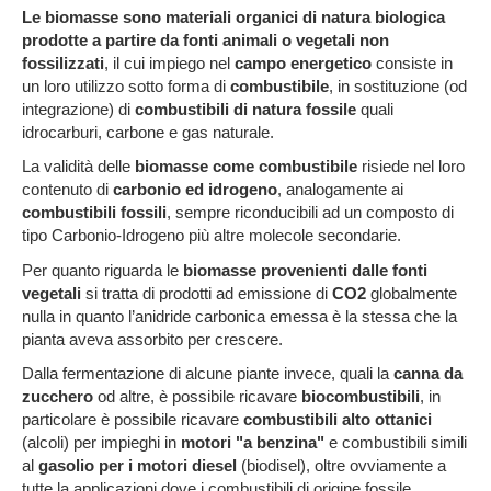
Le biomasse sono materiali organici di natura biologica
prodotte a partire da fonti animali o vegetali non
fossilizzati
, il cui impiego nel
campo energetico
consiste in
un loro utilizzo sotto forma di
combustibile
, in sostituzione (od
integrazione) di
combustibili di natura fossile
quali
idrocarburi, carbone e gas naturale.
La validità delle
biomasse come combustibile
risiede nel loro
contenuto di
carbonio ed idrogeno
, analogamente ai
combustibili fossili
, sempre riconducibili ad un composto di
tipo Carbonio-Idrogeno più altre molecole secondarie.
Per quanto riguarda le
biomasse provenienti dalle fonti
vegetali
si tratta di prodotti ad emissione di
CO2
globalmente
nulla in quanto l’anidride carbonica emessa è la stessa che la
pianta aveva assorbito per crescere.
Dalla fermentazione di alcune piante invece, quali la
canna da
zucchero
od altre, è possibile ricavare
biocombustibili
, in
particolare è possibile ricavare
combustibili alto ottanici
(alcoli) per impieghi in
motori "a benzina"
e combustibili simili
al
gasolio per i motori diesel
(biodisel), oltre ovviamente a
tutte la applicazioni dove i combustibili di origine fossile