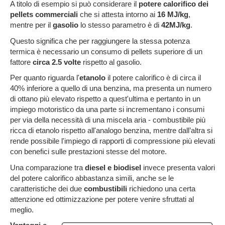
A titolo di esempio si può considerare il
potere calorifico dei
pellets
commerciali
che si attesta intorno ai
16 MJ/kg
,
mentre per il
gasolio
lo stesso parametro è di
42MJ/kg
.
Questo significa che per raggiungere la stessa potenza
termica è necessario un consumo di pellets superiore di un
fattore
circa 2.5 volte
rispetto al gasolio.
Per quanto riguarda l'
etanolo
il potere calorifico è di circa il
40% inferiore a quello di una benzina, ma presenta un numero
di ottano più elevato rispetto a quest'ultima e pertanto in un
impiego motoristico da una parte si incrementano i consumi
per via della necessità di una miscela aria - combustibile più
ricca di etanolo rispetto all'analogo benzina, mentre dall’altra si
rende possibile l'impiego di rapporti di compressione più elevati
con benefici sulle prestazioni stesse del motore.
Una comparazione tra
diesel e biodisel
invece presenta valori
del potere calorifico abbastanza simili, anche se le
caratteristiche dei due
combustibili
richiedono una certa
attenzione ed ottimizzazione per potere venire sfruttati al
meglio.