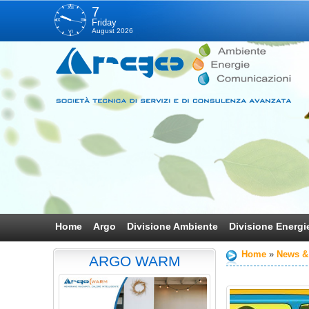
XII
7
IX
III
Friday
August 2026
VI
Home
Argo
Divisione Ambiente
Divisione Energi
Home
News &
ARGO WARM