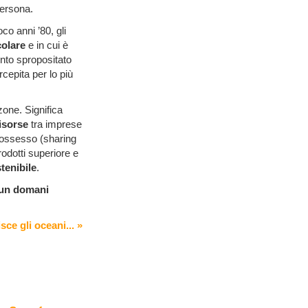
persona.
o anni ’80, gli
colare
e in cui è
mento spropositato
cepita per lo più
nzone. Significa
isorse
tra imprese
possesso (sharing
rodotti superiore e
enibile
.
 un domani
ce gli oceani... »