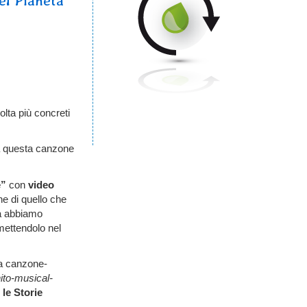
del Pianeta
olta più concreti
ra questa canzone
e”
con
video
ne di quello che
ra abbiamo
ettendolo nel
a canzone-
nito-musical-
 le Storie