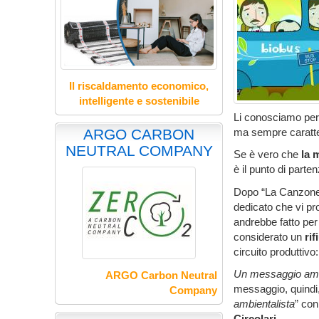
Il riscaldamento economico,
intelligente e sostenibile
Li conosciamo per l
ma sempre caratter
ARGO CARBON
NEUTRAL COMPANY
Se è vero che
la 
è il punto di part
Dopo “La Canzone
dedicato che vi pr
andrebbe fatto pe
considerato un
rif
circuito produttivo
Un messaggio ambie
ARGO Carbon Neutral
messaggio, quindi,
Company
ambientalista
” con
Circolari
.