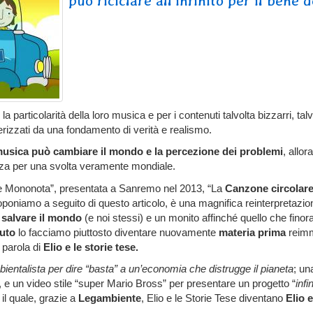
può riciclare all'infinito per il bene 
a particolarità della loro musica e per i contenuti talvolta bizzarri, talv
izzati da una fondamento di verità e realismo.
musica può cambiare il mondo e la percezione dei problemi
, allo
enza per una svolta veramente mondiale.
 Mononota”, presentata a Sanremo nel 2013, “La
Canzone circolar
oponiamo a seguito di questo articolo, è una magnifica reinterpretazio
r
salvare il mondo
(e noi stessi) e un monito affinché quello che fino
iuto
lo facciamo piuttosto diventare nuovamente
materia prima
reimm
: parola di
Elio e le storie tese.
ntalista per dire “basta” a un’economia che distrugge il pianeta
; un
 e un video stile “super Mario Bross” per presentare un progetto “
infi
 il quale, grazie a
Legambiente
, Elio e le Storie Tese diventano
Elio e