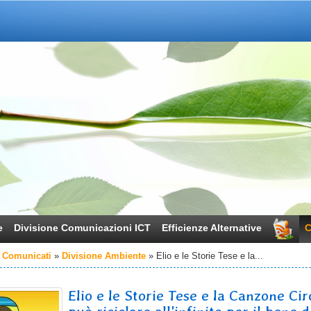
e
Divisione Comunicazioni ICT
Efficienze Alternative
C
 Comunicati
Divisione Ambiente
Elio e le Storie Tese e la...
Elio e le Storie Tese e la Canzone Cir