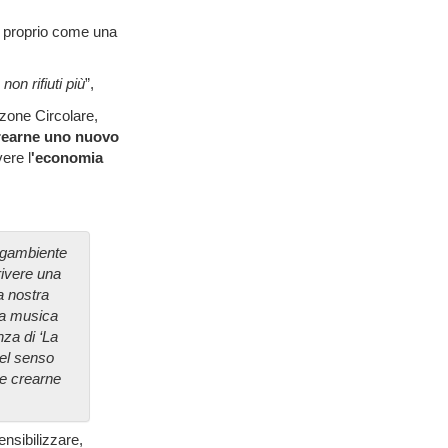
, proprio come una
on rifiuti più
”,
nzone Circolare,
 crearne uno nuovo
ere l
'economia
Legambiente
rivere una
a nostra
la musica
za di ‘La
nel senso
 e crearne
sensibilizzare,