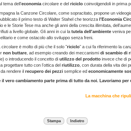
sul tema dell'
economia
circolare e del
riciclo
coinvolgendoli in prima 
mpagna la Canzone Circolare, come sopracitato, propone un videogioc
ubblicato il primo testo di Walter Stahel che teorizza
l'Economia Cir
lio e le Storie Tese ma anche gli anni della crescita illimitata, dell'au
fiuti a livello globale. Gli anni in cui la
tutela dell'ambiente
veniva per
litario e come ostacolo allo sviluppo senza freni.
ircolare è molto di più che il solo "
riciclo
" a cui fa riferimento la ca
er
non buttare
, ad esempio creando dei meccanismi
di scambio di r
le) o introducendo il concetto di
utilizzo del prodotto
invece che di 
 progettare tutto con l'ottica del
riutilizzo
, con durata della vita dei p
da rendere il
recupero dei pezzi
semplice ed
economicamente sost
 il vero cambiamento parte prima di tutto da noi. Lavoriamo per
La macchina che ripulis
Stampa
Indietro