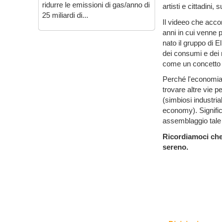
ridurre le emissioni di gas/anno di
artisti e cittadini, 
25 miliardi di...
Il videeo che acco
anni in cui venne p
nato il gruppo di E
dei consumi e dei ri
come un concetto e
Perché l'economia c
trovare altre vie p
(simbiosi industria
economy). Significa
assemblaggio tale 
Ricordiamoci che
sereno.