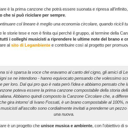
re è la prima canzone che potrà essere suonata e ripresa all’infinito
io
che si può riciclare per sempre
.
tinuare col lineare è meglio una economia circolare, quando ricicli tu n
le storie tese e non è finita qui perché il gruppo, al termine della Ca
a tutti i colleghi musicisti a riprendere le ultime note del brano e
iare al
sito di Legambiente
e contribuire così al progetto per promuov
a si è sparsa la voce che eravamo al canto del cigno, gli amici di 
cigni se ne intendono - hanno equivocato pensando che volessimo sc
 per loro. Dal qui pro quo è nata però l’idea e abbiamo pensato che l
anzone poteva essere la prima canzone compostabile della storia del
italiana. Abbiamo quindi composto la Canzone Circolare che, a differen
he gira intorno’ di Ivano Fossati, è un brano compostabile al 100%, 
 i musicisti all’ascolto sono cordialmente invitati a prenderne un pezzo
una nuova.
are è un progetto che
unisce musica e ambiente
, con l'obiettivo di 