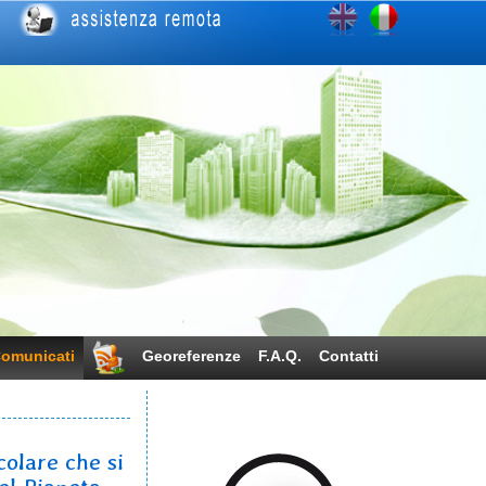
omunicati
Georeferenze
F.A.Q.
Contatti
colare che si