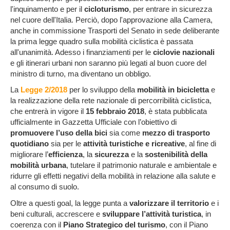
l'inquinamento e per il
cicloturismo
, per entrare in sicurezza
nel cuore dell'Italia. Perciò, dopo l'approvazione alla Camera,
anche in commissione Trasporti del Senato in sede deliberante
la prima legge quadro sulla mobilità ciclistica è passata
all'unanimità. Adesso i finanziamenti per le
ciclovie nazionali
e gli itinerari urbani non saranno più legati al buon cuore del
ministro di turno, ma diventano un obbligo.
La
Legge 2/2018
per lo sviluppo della
mobilità in bicicletta
e
la realizzazione della rete nazionale di percorribilità ciclistica,
che entrerà in vigore il
15 febbraio 2018
, è stata pubblicata
ufficialmente in Gazzetta Ufficiale con l’obiettivo di
promuovere l’uso della bici
sia come
mezzo di trasporto
quotidiano
sia per le
attività turistiche e ricreative
, al fine di
migliorare l’
efficienza
, la
sicurezza
e la
sostenibilità della
mobilità urbana
, tutelare il patrimonio naturale e ambientale e
ridurre gli effetti negativi della mobilità in relazione alla salute e
al consumo di suolo.
Oltre a questi goal, la legge punta a
valorizzare il territorio
e i
beni culturali, accrescere e
sviluppare l’attività turistica
, in
coerenza con il
Piano Strategico del turismo
, con il Piano