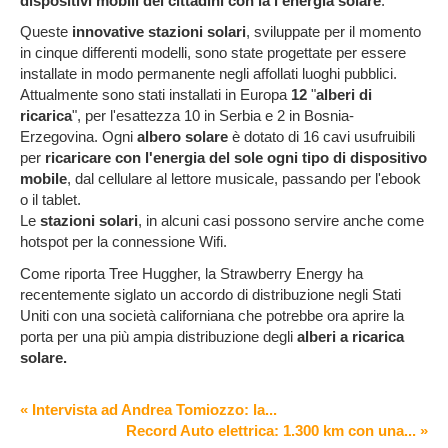
dispositivi mobili
dei cittadini con la l'energia solare
.
Queste
innovative stazioni solari
, sviluppate per il momento
in cinque differenti modelli, sono state progettate per essere
installate in modo permanente negli affollati luoghi pubblici.
Attualmente sono stati installati in Europa
12
"
alberi di
ricarica
", per l'esattezza 10 in Serbia e 2 in Bosnia-
Erzegovina. Ogni
albero solare
è dotato di 16 cavi usufruibili
per
ricaricare con l'energia del sole ogni tipo di dispositivo
mobile
, dal cellulare al lettore musicale, passando per l'ebook
o il tablet.
Le
stazioni solari
, in alcuni casi possono servire anche come
hotspot per la connessione Wifi.
Come riporta Tree Huggher, la Strawberry Energy ha
recentemente siglato un accordo di distribuzione negli Stati
Uniti con una società californiana che potrebbe ora aprire la
porta per una più ampia distribuzione degli
alberi a ricarica
solare.
« Intervista ad Andrea Tomiozzo: la...
Record Auto elettrica: 1.300 km con una... »