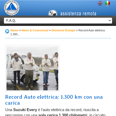
Home
News & Comunicati
Divisione Energie
Record Auto elettrica:
1.300...
Record Auto elettrica: 1.300 km con una
carica
Una
Suzuki Every
è l'auto elettrica da record, riuscita a
percorrere con una
sola carica 1.300 chilometri
, in circuito,