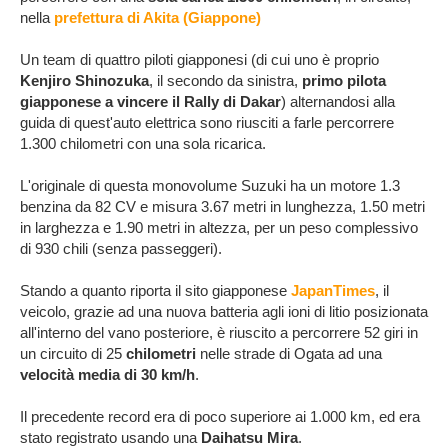
nella
prefettura di Akita (Giappone)
Un team di quattro piloti giapponesi (di cui uno è proprio
Kenjiro Shinozuka
, il secondo da sinistra,
primo pilota
giapponese a vincere il Rally di Dakar
) alternandosi alla
guida di quest'auto elettrica sono riusciti a farle percorrere
1.300 chilometri con una sola ricarica.
L'originale di questa monovolume Suzuki ha un motore 1.3
benzina da 82 CV e misura 3.67 metri in lunghezza, 1.50 metri
in larghezza e 1.90 metri in altezza, per un peso complessivo
di 930 chili (senza passeggeri).
Stando a quanto riporta il sito giapponese
JapanTimes
, il
veicolo, grazie ad una nuova batteria agli ioni di litio posizionata
all'interno del vano posteriore, è riuscito a percorrere 52 giri in
un circuito di 25
chilometri
nelle strade di Ogata ad una
velocità media di 30 km/h
.
Il precedente record era di poco superiore ai 1.000 km, ed era
stato registrato usando una
Daihatsu Mira
.