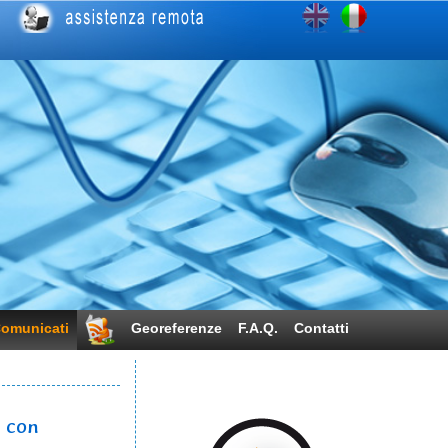
omunicati
Georeferenze
F.A.Q.
Contatti
o con