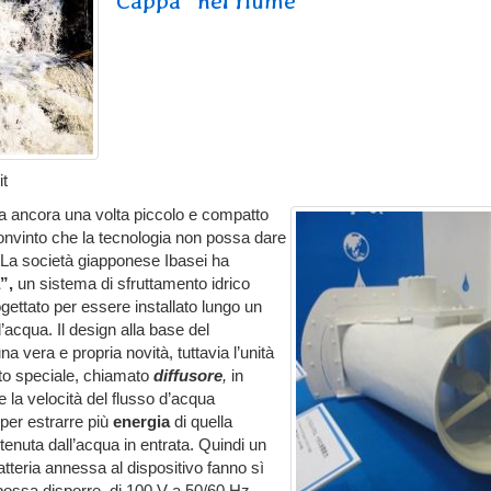
“Cappa” nel fiume
it
fa ancora una volta piccolo e compatto
convinto che la tecnologia non possa dare
. La società giapponese Ibasei ha
”,
un sistema di sfruttamento idrico
ettato per essere installato lungo un
’acqua. Il design alla base del
na vera e propria novità, tuttavia l’unità
to speciale, chiamato
diffusore
,
in
 la velocità del flusso d’acqua
 per estrarre più
energia
di quella
tenuta dall’acqua in entrata. Quindi un
atteria annessa al dispositivo fanno sì
o possa disporre di 100 V a 50/60 Hz
.