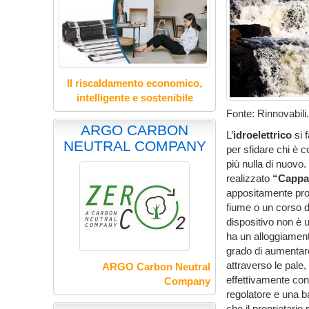
Il riscaldamento economico,
intelligente e sostenibile
Fonte: Rinnovabili.
ARGO CARBON
L’
idroelettrico
si 
NEUTRAL COMPANY
per sfidare chi è 
più nulla di nuovo
realizzato
“Cappa
appositamente prog
fiume o un corso d
dispositivo non è u
ha un alloggiamen
grado di aumentare
attraverso le pale,
ARGO Carbon Neutral
effettivamente con
Company
regolatore e una b
che il proprietari