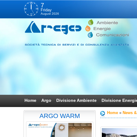
XII
7
IX
III
Friday
August 2026
VI
Home
Argo
Divisione Ambiente
Divisione Energi
Home
News &
ARGO WARM