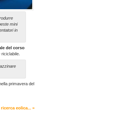
rodurre
ueste mini
ntatori in
ale del corso
iciclabile.
gazzinare
 nella primavera del
ricerca eolica... »