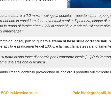
ua che scorre a 2,0 m /s, – spiega la società – questo sistema può p
endendo in considerazione eventuali perdite di potenza, cinque di q
o in grado di fornire circa 1 kW di capacità, e rendersi utili come alime
 di emergenza".
erito da Ibasei, poiché questo
sistema si basa sulla corrente natur
peratività è praticamente del 100%, e la macchina stessa è totalmente r
a, si tratta di una fonte di energia per il consumo locale […] Può imma
come una stazione di ricarica".
ando i test di controllo prevedendo di lanciare il prodotto sul mercato
 EGP in Messico sulla...
Pale biodegradabili, la 