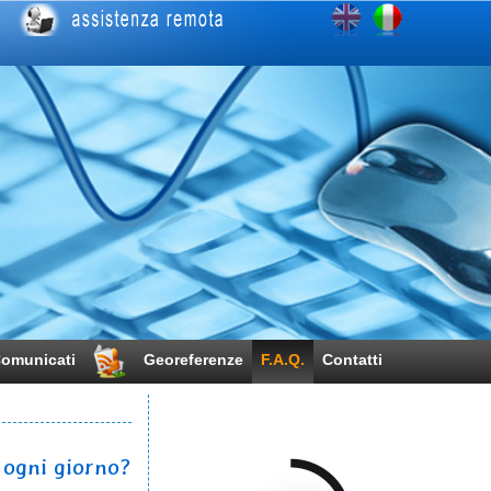
omunicati
Georeferenze
F.A.Q.
Contatti
 ogni giorno?