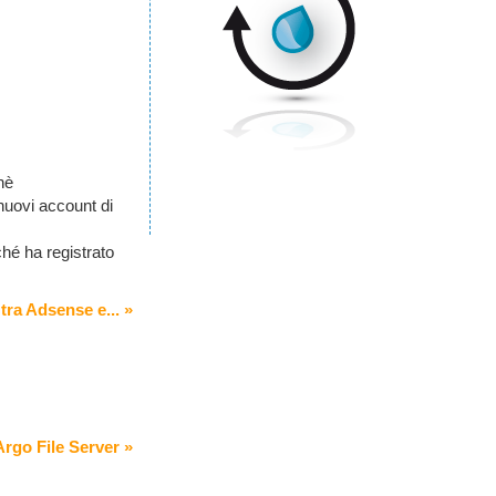
chè
nuovi account di
ché ha registrato
tra Adsense e... »
rgo File Server »