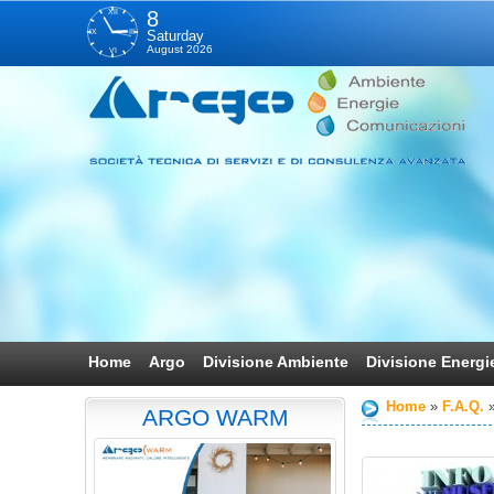
XII
8
IX
III
Saturday
August 2026
VI
Home
Argo
Divisione Ambiente
Divisione Energi
Home
F.A.Q.
ARGO WARM