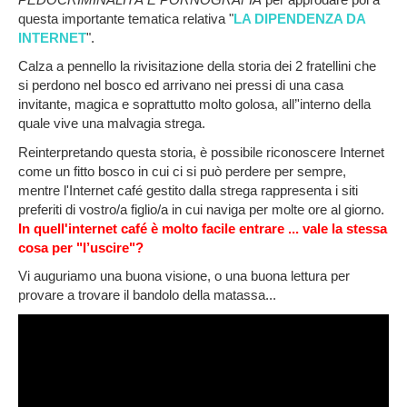
questa importante tematica relativa "
LA DIPENDENZA DA
INTERNET
".
Calza a pennello la rivisitazione della storia dei 2 fratellini che
si perdono nel bosco ed arrivano nei pressi di una casa
invitante, magica e soprattutto molto golosa, all’'interno della
quale vive una malvagia strega.
Reinterpretando questa storia, è possibile riconoscere Internet
come un fitto bosco in cui ci si può perdere per sempre,
mentre l'Internet café gestito dalla strega rappresenta i siti
preferiti di vostro/a figlio/a in cui naviga per molte ore al giorno.
In quell'internet café è molto facile entrare ... vale la stessa
cosa per "l’uscire"?
Vi auguriamo una buona visione, o una buona lettura per
provare a trovare il bandolo della matassa...