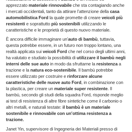
apprezzato
materiale rinnovabile
che sta contagiando anche
i mercati occidentali, tanto da attirare l'attenzione della
casa
automobilistica Ford
la quale promette di creare
veicoli più
resistenti
e soprattutto
più sostenibili
utilizzando le
caratteristiche e le proprietà di questo nuovo materiale.
È ancora difficile immaginare un'
auto di bambù
, tuttavia,
questa potrebbe essere, in un futuro non troppo lontano, una
realtà applicata sui
veicoli Ford
che nel corso degli ultimi anni,
ha valutato e studiato la possibilità di
utilizzare il bambù negli
interni delle sue auto
in modo da sfruttarne la
resistenza
a
trazione e la
natura eco-sostenibile
. Il bambù potrebbe
essere utilizzato per costruire e
rinforzare alcune
caratteristiche delle nuove auto Ford
, in combinazione con
la plastica, per creare un
materiale super resistente
. Il
bambù, secondo gli studi della squadra Ford, risponde meglio
ai test di resistenza di altre fibre sintetiche come il carbonio o
altri metalli, e naturali testate:
il bambù è un materiale
sostenibile e rinnovabile con un'ottima resistenza a
trazione.
Janet Yin, supervisore di Ingegneria dei Materiali presso di