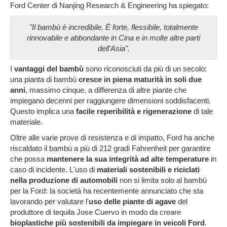
Ford Center di Nanjing Research & Engineering ha spiegato:
"
Il bambù è incredibile
. È forte, flessibile, totalmente
rinnovabile e abbondante in Cina e in molte altre parti
dell'Asia"
.
I
vantaggi del bambù
sono riconosciuti da più di un secolo:
una pianta di bambù
cresce in piena maturità in soli due
anni
, massimo cinque, a differenza di altre piante che
impiegano decenni per raggiungere dimensioni soddisfacenti.
Questo implica una
facile reperibilità e rigenerazione
di tale
materiale.
Oltre alle varie prove di resistenza e di impatto, Ford ha anche
riscaldato il bambù a più di 212 gradi Fahrenheit per garantire
che possa
mantenere la sua integrità ad alte temperature
in
caso di incidente. L'uso di
materiali sostenibili e riciclati
nella produzione di automobili
non si limita solo al bambù
per la Ford: la società ha recentemente annunciato che sta
lavorando per valutare l'
uso delle piante di agave
del
produttore di tequila Jose Cuervo in modo da creare
bioplastiche più sostenibili da impiegare in veicoli Ford
.