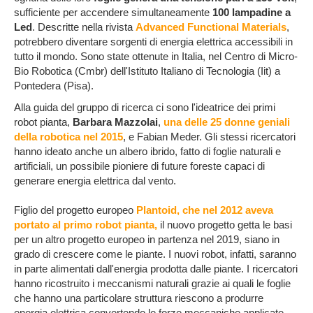
sufficiente per accendere simultaneamente
100 lampadine a
Led
. Descritte nella rivista
Advanced Functional Materials
,
potrebbero diventare sorgenti di energia elettrica accessibili in
tutto il mondo. Sono state ottenute in Italia, nel Centro di Micro-
Bio Robotica (Cmbr) dell'Istituto Italiano di Tecnologia (Iit) a
Pontedera (Pisa).
Alla guida del gruppo di ricerca ci sono l'ideatrice dei primi
robot pianta,
Barbara Mazzolai
,
una delle 25 donne geniali
della robotica nel 2015
, e Fabian Meder. Gli stessi ricercatori
hanno ideato anche un albero ibrido, fatto di foglie naturali e
artificiali, un possibile pioniere di future foreste capaci di
generare energia elettrica dal vento.
Figlio del progetto europeo
Plantoid, che nel 2012 aveva
portato al primo robot pianta,
il nuovo progetto getta le basi
per un altro progetto europeo in partenza nel 2019, siano in
grado di crescere come le piante. I nuovi robot, infatti, saranno
in parte alimentati dall'energia prodotta dalle piante. I ricercatori
hanno ricostruito i meccanismi naturali grazie ai quali le foglie
che hanno una particolare struttura riescono a produrre
energia elettrica convertendo le forze meccaniche applicate