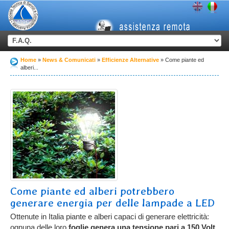
Home
News & Comunicati
Efficienze Alternative
Come piante ed
alberi...
Come piante ed alberi potrebbero
generare energia per delle lampade a LED
Ottenute in Italia piante e alberi capaci di generare elettricità:
ognuna delle loro
foglie genera una tensione pari a 150 Volt
,