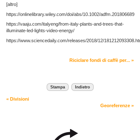
[altro]
https://onlinelibrary.wiley.com/doi/abs/10.1002/adfm.201806689
https://vaaju.com/italyeng/from-italy-plants-and-trees-that-
illuminate-led-lights-video-energy/
https://www.sciencedaily.com/releases/2018/12/181212093308.h
Riciclare fondi di caffè per... »
Stampa
Indietro
« Divisioni
Georeferenze »