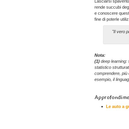
Lasciarsi spavent
rende succubi degl
e conoscere queste
fine di poterle uti
"Il vero
Nota:
(1)
deep learning: s
statistico struttura
comprendere, più o
esempio, il lingua
Approfondime
Le auto a g