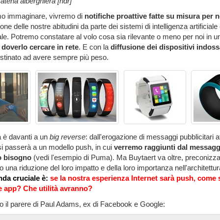
catena alberghiera [ndr]
o immaginare, vivremo di
notifiche proattive fatte su misura per n
one delle nostre abitudini da parte dei sistemi di intelligenza artificiale
reale. Potremo constatare al volo cosa sia rilevante o meno per noi in
doverlo cercare in rete
. E con la
diffusione dei dispositivi indoss
destinato ad avere sempre più peso.
à è davanti a un
big reverse
: dall'erogazione di messaggi pubblicitari a
si passerà a un modello push, in cui
verremo raggiunti dal messag
o bisogno
(vedi l'esempio di Puma). Ma Buytaert va oltre, preconizz
 una riduzione del loro impatto e della loro importanza nell'architettur
da cruciale è:
se la nostra esperienza Internet sarà push, come 
e app? Che utilità avranno?
uto il parere di Paul Adams, ex di Facebook e Google: