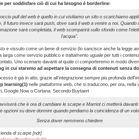
e per soddisfare ciò di cui ha bisogno è borderline
:
occio pull del web è quello in cui visitiamo un sito o scarichiamo appl
. Il futuro invece sarà push, dove sarà il web a venire a noi. Quando
rmazione sarà completata, il web scomparirà sullo sfondo come l'elettr
l'acqua".
sto e vissuto come un bene di servizio (lo sancisce anche la legge a
a larga come servizio pubblico e trattamento uguale per tutti i contenut
ntato. Uno scenario davanti al quale ci comporteremo in modo divers
ing in cui staremo ad aspettare la consegna di contenuti senza do
cesso è già in atto, grazie all'integrazione sempre più profonda dell'in
p learning(1)
nelle piattaforme web, che si traducono, per ora, nella
ri, Google Now o Cortana. Secondo Buytaert
vviserà che è ora di cambiare le scarpe e Marriot ci metterà davanti 
le opzioni su dove dormire quando perdiamo la coincidenza di un volo
Senza dover nemmeno chiedere
ienda di scarpe [ndr]