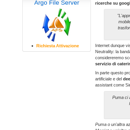
Argo File Server
ricerche su googl
"L'appr
mobile
trasfo
Internet dunque vi
Richiesta Attivazione
Neutrality: la band
considereremo sco
servizio di cater
In parte questo pro
artificiale e del
dee
assistant come Si
Puma ci a
Puma o un'altra az