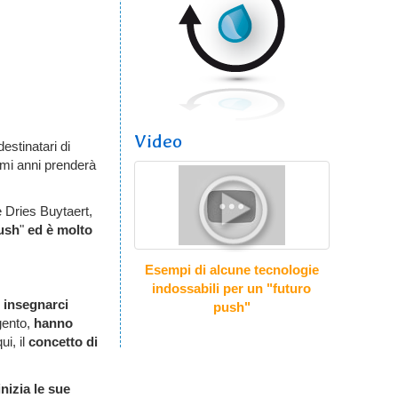
Video
destinatari di
imi anni prenderà
e Dries Buytaert,
push
"
ed è molto
Esempi di alcune tecnologie
indossabili per un "futuro
i
insegnarci
push"
gento,
hanno
ui, il
concetto di
nizia le sue