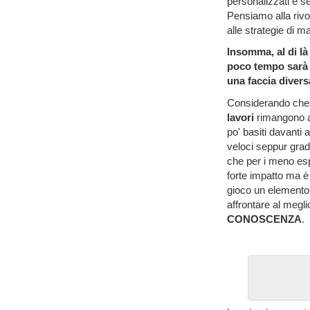
personalizzati e s
Pensiamo alla rivo
alle strategie di m
Insomma, al di là 
poco tempo sarà 
una faccia divers
Considerando che
lavori
rimangono af
po' basiti davanti
veloci seppur grad
che per i meno esp
forte impatto ma è 
gioco un elemento
affrontare al megli
CONOSCENZA
.