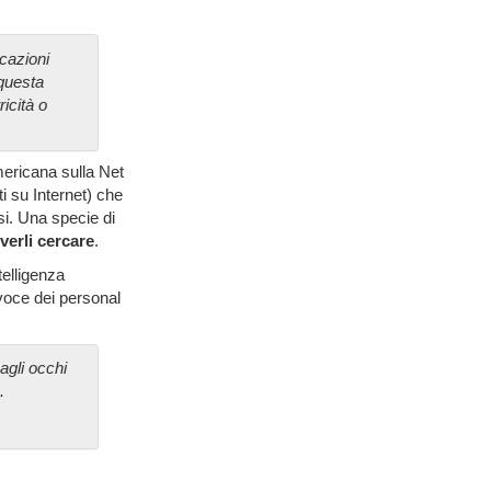
icazioni
 questa
icità o
mericana sulla Net
i su Internet) che
i. Una specie di
verli cercare
.
telligenza
 voce dei personal
agli occhi
.