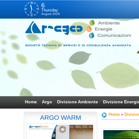
XII
6
IX
III
Thursday
August 2026
VI
Home
Argo
Divisione Ambiente
Divisione Energi
Home
Divisio
ARGO WARM