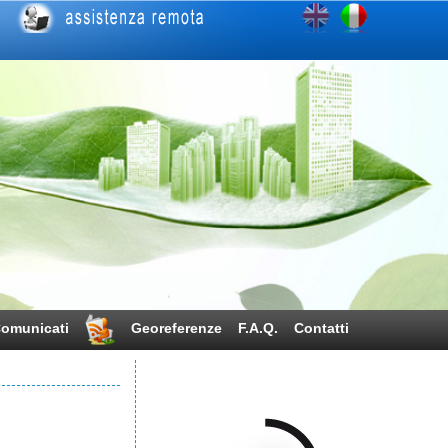
omunicati
Georeferenze
F.A.Q.
Contatti