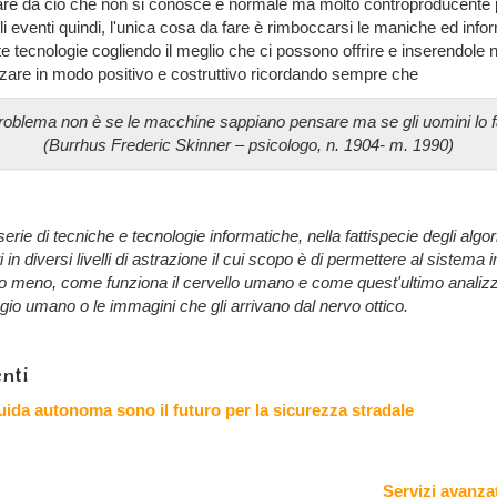
are da ciò che non si conosce è normale ma molto controproducente 
i eventi quindi, l'unica cosa da fare è rimboccarsi le maniche ed inf
 tecnologie cogliendo il meglio che ci possono offrire e inserendole ne
lizzare in modo positivo e costruttivo ricordando sempre che
 problema non è se le macchine sappiano pensare ma se gli uomini lo f
(Burrhus Frederic Skinner – psicologo, n. 1904- m. 1990)
erie di tecniche e tecnologie informatiche, nella fattispecie degli algor
ti in diversi livelli di astrazione il cui scopo è di permettere al sistema 
 meno, come funziona il cervello umano e come quest'ultimo analizzi 
ggio umano o le immagini che gli arrivano dal nervo ottico.
nti
uida autonoma sono il futuro per la sicurezza stradale
Servizi avanzat