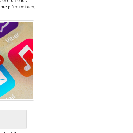
vo one-on-one".
mpre più su misura,