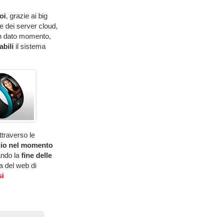
oi
, grazie ai big
 e dei server cloud,
 un dato momento,
abili
il sistema
ttraverso le
gio nel momento
ando la
fine delle
a del web di
si