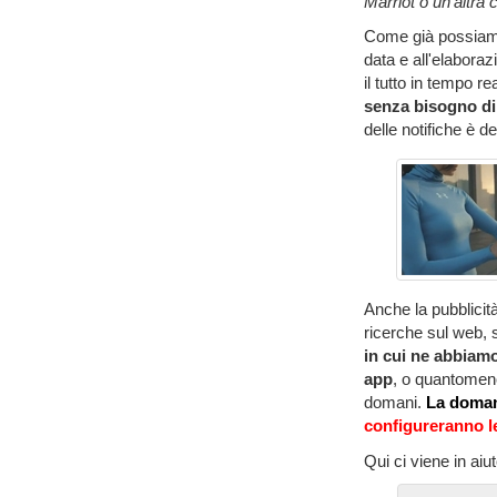
Marriot o un'altra 
Come già possiam
data e all'elaborazi
il tutto in tempo 
senza bisogno di 
delle notifiche è 
Anche la pubblicit
ricerche sul web, 
in cui ne abbiam
app
, o quantomeno
domani.
La doman
configureranno l
Qui ci viene in ai