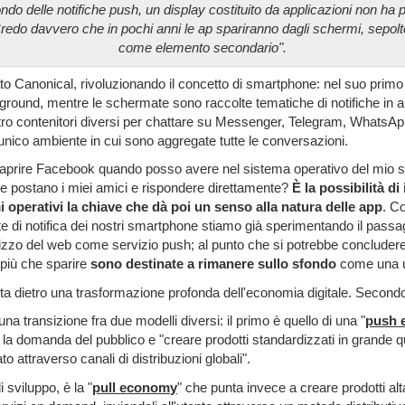
do delle notifiche push, un display costituito da applicazioni non ha 
edo davvero che in pochi anni le ap spariranno dagli schermi, sepolt
come elemento secondario".
to Canonical, rivoluzionando il concetto di smartphone: nel suo prim
ground, mentre le schermate sono raccolte tematiche di notifiche in ar
ttro contenitori diversi per chattare su Messenger, Telegram, Whats
ico ambiente in cui sono aggregate tutte le conversazioni.
prire Facebook quando posso avere nel sistema operativo del mio 
che postano i miei amici e rispondere direttamente?
È la possibilità di
i operativi la chiave
che dà poi un senso alla natura delle app
. C
e di notifica dei nostri smartphone stiamo già sperimentando il pass
ilizzo del web come servizio push; al punto che si potrebbe conclude
 più che sparire
sono destinate a rimanere sullo sfondo
come una ut
rta dietro una trasformazione profonda dell'economia digitale. Second
 una transizione fra due modelli diversi: il primo è quello di una "
push 
e la domanda del pubblico e "creare prodotti standardizzati in grande q
to attraverso canali di distribuzioni globali".
i sviluppo, è la "
pull economy
" che punta invece a creare prodotti a