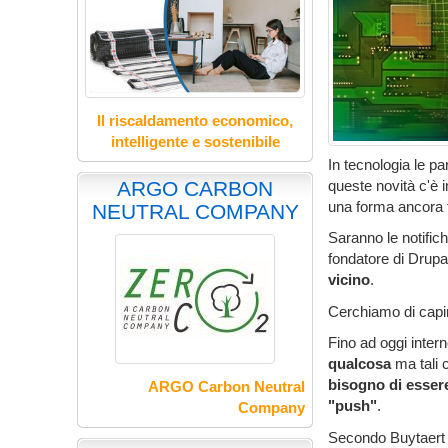
Il riscaldamento economico,
intelligente e sostenibile
In tecnologia le p
queste novità c'è 
ARGO CARBON
una forma ancora 
NEUTRAL COMPANY
Saranno le notific
fondatore di Drupal
vicino
.
Cerchiamo di capir
Fino ad oggi intern
qualcosa
ma tali 
bisogno di essere
ARGO Carbon Neutral
"push"
.
Company
Secondo Buytaer