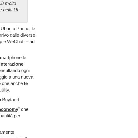
più molto
e nella UI
o Ubuntu Phone, le
rivo dalle diverse
App e WeChat, – ad
smartphone le
 interazione
onsultando ogni
aggio a una nuova
re che anche
le
ility.
o Buytaert
economy
" che
uantità per
ltamente