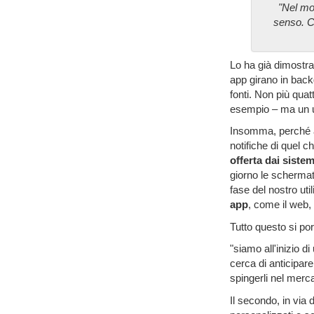
"Nel mon
senso. Cr
Lo ha già dimostra
app girano in back
fonti. Non più qua
esempio – ma un un
Insomma, perché a
notifiche di quel 
offerta dai sistem
giorno le schermat
fase del nostro ut
app
, come il web,
Tutto questo si po
"siamo all'inizio di
cerca di anticipar
spingerli nel merca
Il secondo, in via d