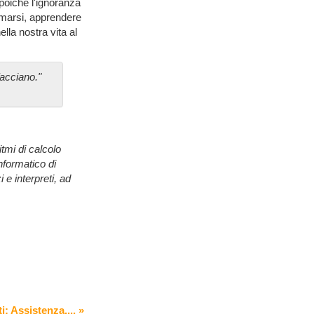
poiché l'ignoranza
ormarsi, apprendere
lla nostra vita al
acciano."
itmi di calcolo
informatico di
e interpreti, ad
i: Assistenza,... »