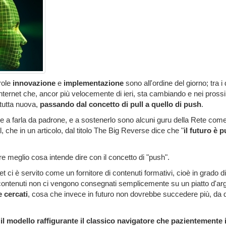
arole
innovazione
e
implementazione
sono all'ordine del giorno; tra i 
internet che, ancor più velocemente di ieri, sta cambiando e nei pross
tutta nuova,
passando dal concetto di pull a quello di push
.
he a farla da padrone, e a sostenerlo sono alcuni guru della Rete com
, che in un articolo, dal titolo The Big Reverse dice che "
il futuro è 
e meglio cosa intende dire con il concetto di "push".
et ci è servito come un fornitore di contenuti formativi, cioè in grado d
contenuti non ci vengono consegnati semplicemente su un piatto d'ar
 cercati
, cosa che invece in futuro non dovrebbe succedere più, da q
t
il modello raffigurante il classico navigatore che pazientemente i