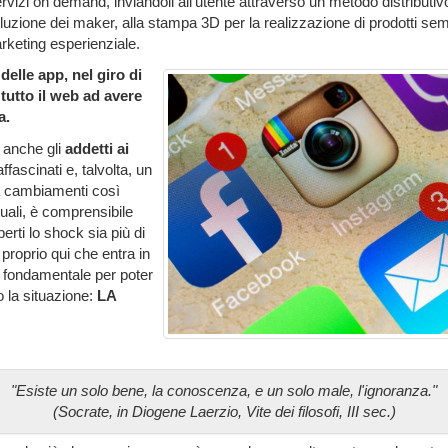
ervizi on demand, inviandoli all'utente attraverso un metodo distributi
luzione dei maker, alla stampa 3D per la realizzazione di prodotti se
arketing esperienziale.
delle app, nel giro di
tutto il web ad avere
a.
 anche gli
addetti ai
fascinati e, talvolta, un
 a cambiamenti così
uali, è comprensibile
erti lo shock sia più di
proprio qui che entra in
 fondamentale per poter
o la situazione:
LA
"Esiste un solo bene, la conoscenza, e un solo male, l'ignoranza."
(Socrate, in Diogene Laerzio, Vite dei filosofi, III sec.)